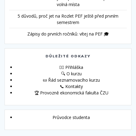
volná místa
5 důvodů, proč jet na Rozlet PEF ještě před prvním
semestrem
Zápisy do prvních ročníků: vítej na PEF 🎓
DŮLEŽITÉ ODKAZY
🙋‍♀️ Přihláška
🔍 O kurzu
📜 Řád seznamovacího kurzu
📞 Kontakty
🏆 Provozně ekonomická fakulta ČZU
Průvodce studenta