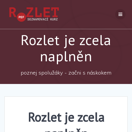
Přeskočit
na
obsah
Rozlet je zcela
naplněn
poznej spolužáky - začni s náskokem
Rozlet je zcela