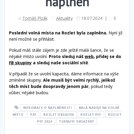
naplněn
Tomáš Plzák
Aktuality
18.07.2024
|
0
Poslední volná místa na Rozlet byla zaplněna.
Nyní již
není možné se přihlásit.
Pokud máš stále zájem je zde ještě malá šance, že se
nějaké místo uvolní.
Proto sleduj náš
web
, přidej se do
FB skupiny
a sleduj naše sociální sítě
.
V případě že se uvolní kapacita, dáme informace na výše
zmíněné skupiny.
Ale musíš být velmi rychlý, jelikož
těch míst bude doopravdy jenom pár
, pokud tedy
vůbec nějaké budou.
INFROMACE O NAPLNĚNOSTI
MALÁ NADĚJE NA VOLNÉ
MÍSTO
PEF
ROZLET OBSAZEN
ROZLET PEF
ROZLET
PEF 2024
TURNUSY OBSAZENY