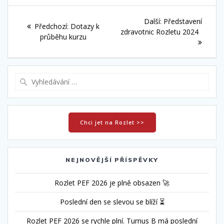
Navigace
Další
Další:
Představení
Předchozí
Předchozí:
Dotazy k
pro
příspěvek:
zdravotnic Rozletu 2024
příspěvek:
průběhu kurzu
příspěvek
Vyhledat:
Chci jet na Rozlet >>
NEJNOVĚJŠÍ PŘÍSPĚVKY
Rozlet PEF 2026 je plně obsazen 🚀
Poslední den se slevou se blíží ⏳
Rozlet PEF 2026 se rychle plní. Turnus B má poslední