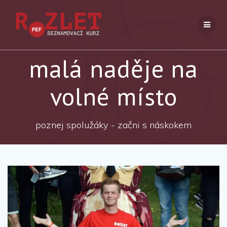
Přeskočit
na
obsah
malá naděje na
volné místo
poznej spolužáky - začni s náskokem