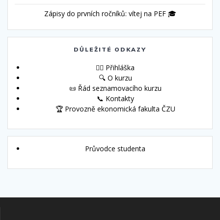
Zápisy do prvních ročníků: vítej na PEF 🎓
DŮLEŽITÉ ODKAZY
🙋‍♀️ Přihláška
🔍 O kurzu
📜 Řád seznamovacího kurzu
📞 Kontakty
🏆 Provozně ekonomická fakulta ČZU
Průvodce studenta