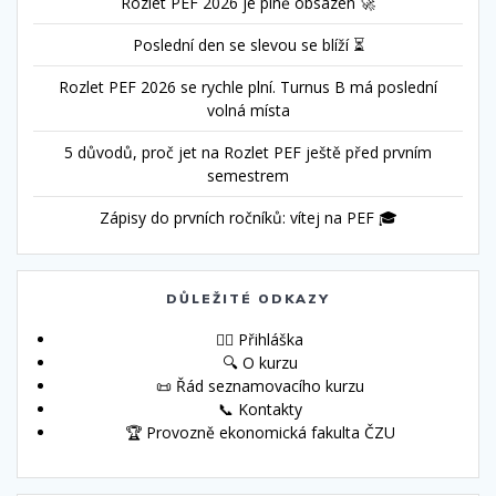
Rozlet PEF 2026 je plně obsazen 🚀
Poslední den se slevou se blíží ⏳
Rozlet PEF 2026 se rychle plní. Turnus B má poslední
volná místa
5 důvodů, proč jet na Rozlet PEF ještě před prvním
semestrem
Zápisy do prvních ročníků: vítej na PEF 🎓
DŮLEŽITÉ ODKAZY
🙋‍♀️ Přihláška
🔍 O kurzu
📜 Řád seznamovacího kurzu
📞 Kontakty
🏆 Provozně ekonomická fakulta ČZU