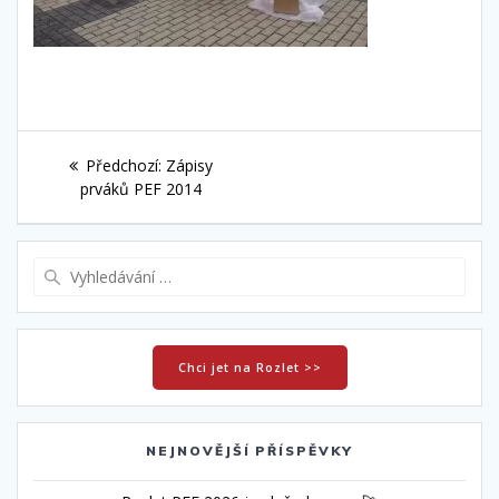
Navigace
Předchozí
Předchozí:
Zápisy
pro
příspěvek:
prváků PEF 2014
příspěvek
Vyhledat:
Chci jet na Rozlet >>
NEJNOVĚJŠÍ PŘÍSPĚVKY