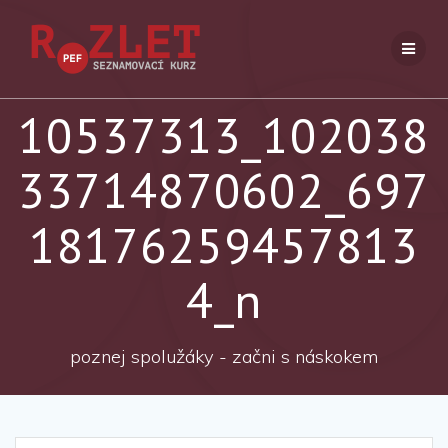
Přeskočit
na
obsah
10537313_102038
33714870602_697
18176259457813
4_n
poznej spolužáky - začni s náskokem