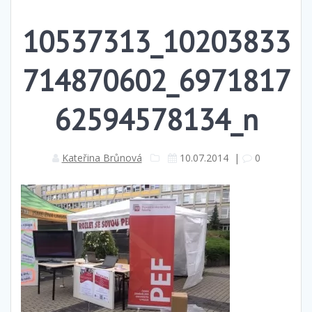
10537313_10203833
714870602_6971817
62594578134_n
Kateřina Brůnová
10.07.2014
|
0