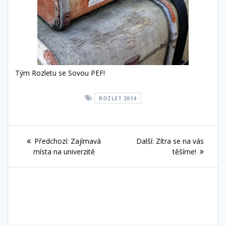
Tým Rozletu se Sovou PEF!
ROZLET 2014
Navigace
Předchozí
Další
Předchozí:
Zajímavá
Další:
Zítra se na vás
pro
příspěvek:
příspěvek:
místa na univerzitě
těšíme!
příspěvek