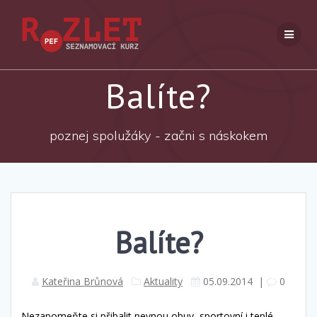
Přeskočit
na
obsah
Balíte?
poznej spolužáky - začni s náskokem
Balíte?
Kateřina Brůnová
Aktuality
05.09.2014
|
0
Nezapomeňte si přibalit pevnou obuv, sportovní i teplé