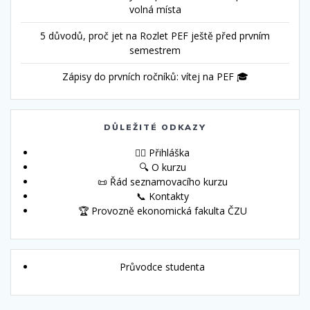
volná místa
5 důvodů, proč jet na Rozlet PEF ještě před prvním
semestrem
Zápisy do prvních ročníků: vítej na PEF 🎓
DŮLEŽITÉ ODKAZY
🙋‍♀️ Přihláška
🔍 O kurzu
📜 Řád seznamovacího kurzu
📞 Kontakty
🏆 Provozně ekonomická fakulta ČZU
Průvodce studenta