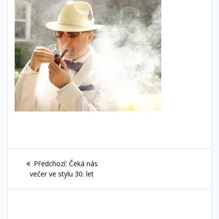
Navigace
Předchozí
Předchozí:
Čeká nás
pro
příspěvek:
večer ve stylu 30. let
příspěvek