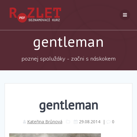
Přeskočit
na
obsah
gentleman
poznej spolužáky - začni s náskokem
gentleman
Kateřina Brůnová
29.08.2014
|
0