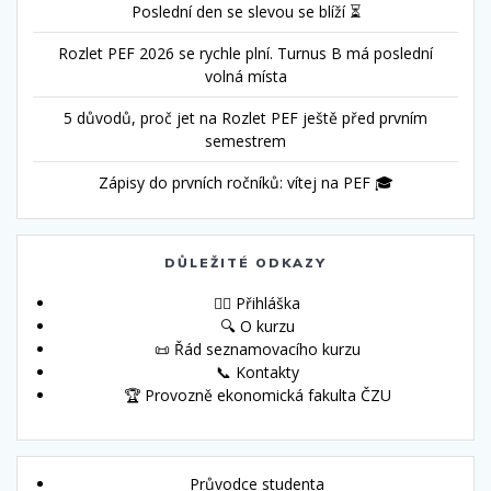
Poslední den se slevou se blíží ⏳
Rozlet PEF 2026 se rychle plní. Turnus B má poslední
volná místa
5 důvodů, proč jet na Rozlet PEF ještě před prvním
semestrem
Zápisy do prvních ročníků: vítej na PEF 🎓
DŮLEŽITÉ ODKAZY
🙋‍♀️ Přihláška
🔍 O kurzu
📜 Řád seznamovacího kurzu
📞 Kontakty
🏆 Provozně ekonomická fakulta ČZU
Průvodce studenta