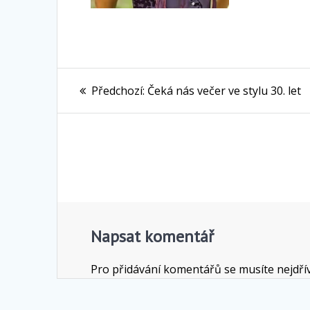
Navigace
Předchozí
Předchozí:
Čeká nás večer ve stylu 30. let
pro
příspěvek:
příspěvek
Napsat komentář
Pro přidávání komentářů se musíte nejdř