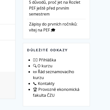
5 důvodů, proč jet na Rozlet
PEF ještě před prvním
semestrem
Zápisy do prvních ročníků:
vítej na PEF 🎓
DŮLEŽITÉ ODKAZY
🙋‍♀️ Přihláška
🔍 O kurzu
📜 Řád seznamovacího
kurzu
📞 Kontakty
🏆 Provozně ekonomická
fakulta ČZU