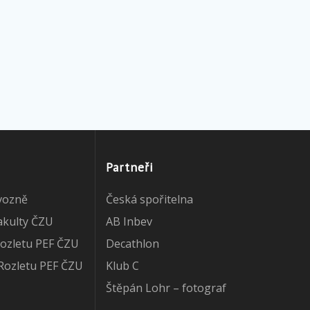
Partneři
vozně
Česká spořitelna
akulty ČZU
AB Inbev
ozletu PEF ČZU
Decathlon
Rozletu PEF ČZU
Klub C
Štěpán Lohr – fotograf