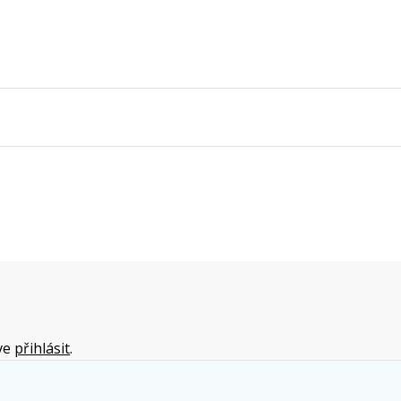
íve
přihlásit
.