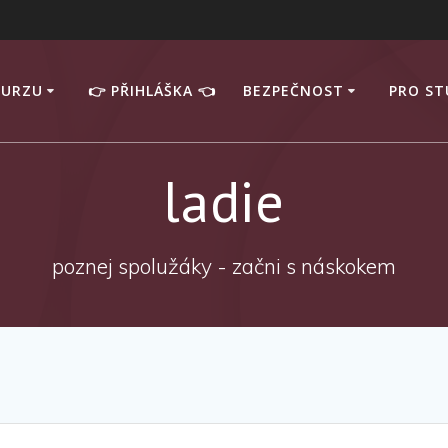
KURZU
👉 PŘIHLÁŠKA 👈
BEZPEČNOST
PRO S
ladie
poznej spolužáky - začni s náskokem