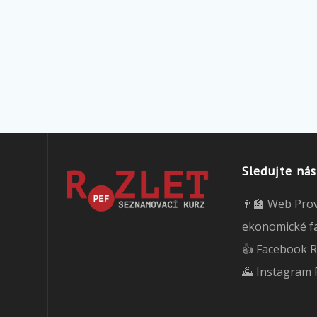
Sledujte nás
👨‍🏫 Web Pro
ekonomické f
👍 Facebook R
🌄 Instagram 