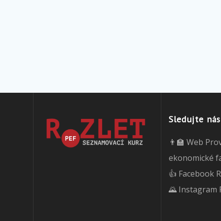
Sledujte nás
👨‍🏫 Web Pro
ekonomické f
👍 Facebook R
🌄 Instagram 