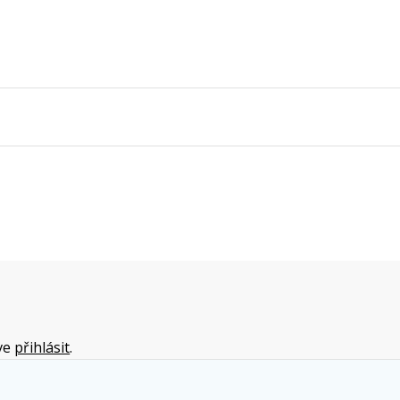
íve
přihlásit
.