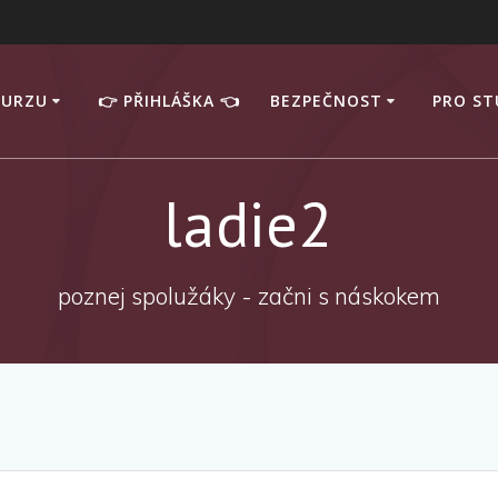
KURZU
👉 PŘIHLÁŠKA 👈
BEZPEČNOST
PRO S
ladie2
poznej spolužáky - začni s náskokem