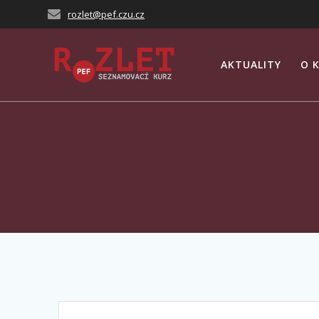
Přeskočit
rozlet@pef.czu.cz
na
obsah
AKTUALITY
O 