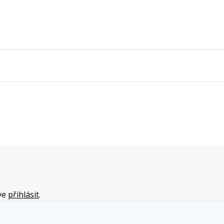
íve
přihlásit
.