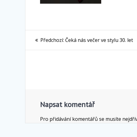
Navigace
Předchozí
Předchozí:
Čeká nás večer ve stylu 30. let
pro
příspěvek:
příspěvek
Napsat komentář
Pro přidávání komentářů se musíte nejdř