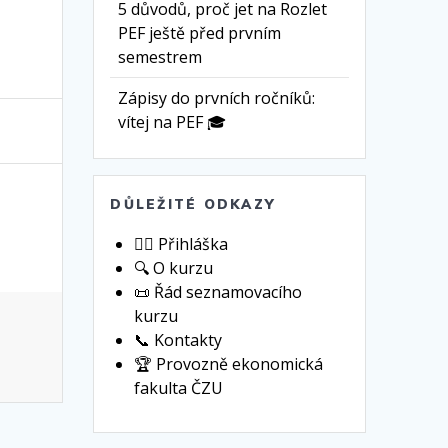
5 důvodů, proč jet na Rozlet
PEF ještě před prvním
semestrem
Zápisy do prvních ročníků:
vítej na PEF 🎓
DŮLEŽITÉ ODKAZY
🙋‍♀️ Přihláška
🔍 O kurzu
📜 Řád seznamovacího
kurzu
📞 Kontakty
🏆 Provozně ekonomická
fakulta ČZU