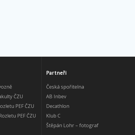
Partneři
vozně
Česká spořitelna
akulty ČZU
AB Inbev
ozletu PEF ČZU
Decathlon
Rozletu PEF ČZU
Klub C
Štěpán Lohr – fotograf