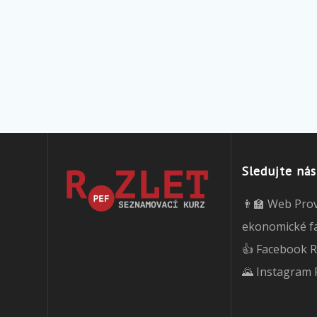
Sledujte nás
👨‍🏫 Web Pro
ekonomické f
👍 Facebook R
🌄 Instagram 