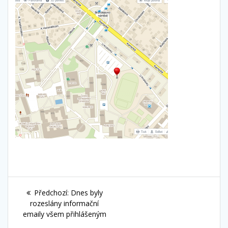
Navigace
Předchozí
Předchozí:
Dnes byly
pro
příspěvek:
rozeslány informační
emaily všem přihlášeným