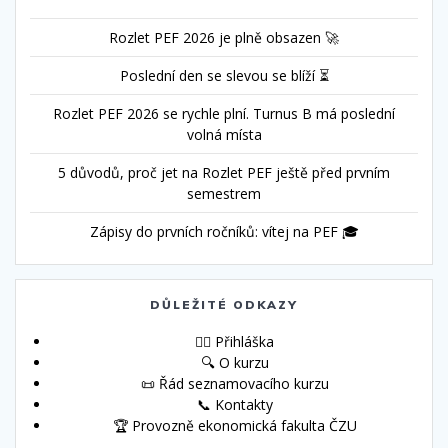
Rozlet PEF 2026 je plně obsazen 🚀
Poslední den se slevou se blíží ⏳
Rozlet PEF 2026 se rychle plní. Turnus B má poslední
volná místa
5 důvodů, proč jet na Rozlet PEF ještě před prvním
semestrem
Zápisy do prvních ročníků: vítej na PEF 🎓
DŮLEŽITÉ ODKAZY
🙋‍♀️ Přihláška
🔍 O kurzu
📜 Řád seznamovacího kurzu
📞 Kontakty
🏆 Provozně ekonomická fakulta ČZU