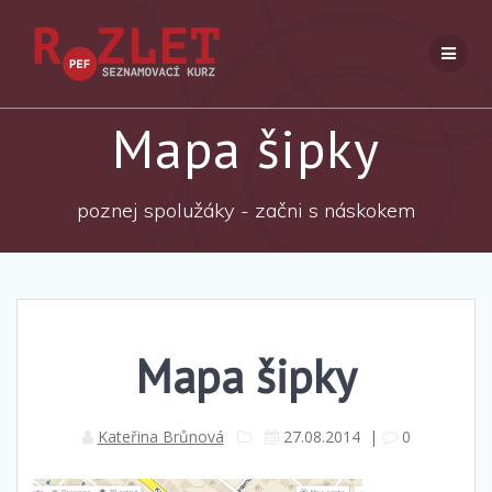
Přeskočit
na
obsah
Mapa šipky
poznej spolužáky - začni s náskokem
Mapa šipky
Kateřina Brůnová
27.08.2014
|
0