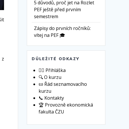
5 důvodů, proč jet na Rozlet
PEF ještě před prvním
semestrem
it
Zápisy do prvních ročníků:
vítej na PEF 🎓
z
DŮLEŽITÉ ODKAZY
🙋‍♀️ Přihláška
🔍 O kurzu
📜 Řád seznamovacího
kurzu
📞 Kontakty
🏆 Provozně ekonomická
fakulta ČZU