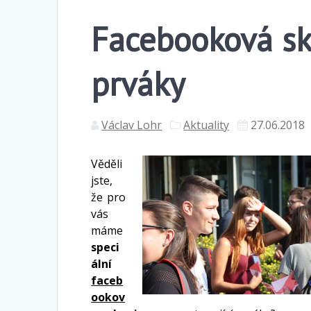
Facebooková sk
prváky
Václav Lohr
Aktuality
27.06.2018
Věděli
jste,
že pro
vás
máme
speci
ální
faceb
ookov