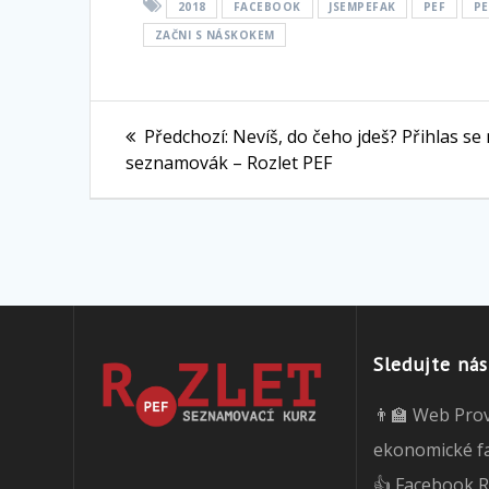
2018
FACEBOOK
JSEMPEFAK
PEF
PE
ZAČNI S NÁSKOKEM
Navigace
Předchozí
Předchozí:
Nevíš, do čeho jdeš? Přihlas se
pro
příspěvek:
seznamovák – Rozlet PEF
příspěvek
Sledujte nás
👨‍🏫 Web Pro
ekonomické f
👍 Facebook R