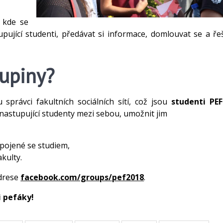
 kde se
ící studenti, předávat si informace, domlouvat se a řeš
kupiny?
správci fakultních sociálních sítí, což jsou
studenti PEF
ě nastupující studenty mezi sebou, umožnit jim
spojené se studiem,
akulty.
adrese
facebook.com/groups/pef2018
.
 pefáky!