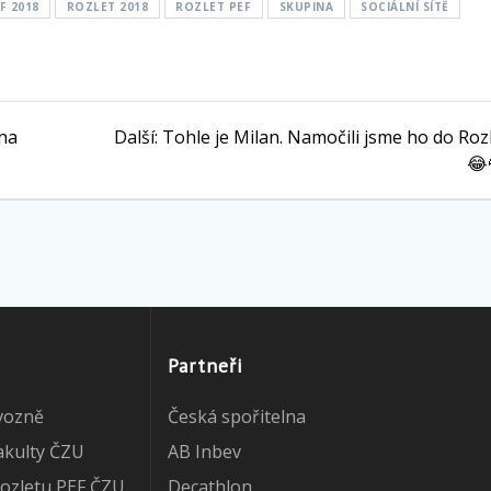
F 2018
ROZLET 2018
ROZLET PEF
SKUPINA
SOCIÁLNÍ SÍTĚ
Další
 na
Další:
Tohle je Milan. Namočili jsme ho do Roz
příspěvek:
😂
Partneři
vozně
Česká spořitelna
akulty ČZU
AB Inbev
ozletu PEF ČZU
Decathlon