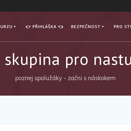
KURZU
👉 PŘIHLÁŠKA 👈
BEZPEČNOST
PRO S
skupina pro nastu
poznej spolužáky - začni s náskokem