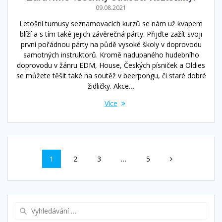
09.08.2021
Letošní turnusy seznamovacích kurzů se nám už kvapem
blíží a s tím také jejich závěrečná párty. Přijďte zažít svoji
první pořádnou párty na půdě vysoké školy v doprovodu
samotných instruktorů. Kromě nadupaného hudebního
doprovodu v žánru EDM, House, Českých písniček a Oldies
se můžete těšit také na soutěž v beerpongu, či staré dobré
židličky. Akce…
Více
Příspěvek
Stránka
Stránka
Stránka
Stránka
1
2
3
…
5
navigace
Vyhledat: