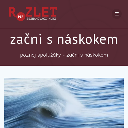
Přeskočit
na
obsah
začni s náskokem
poznej spolužáky - začni s náskokem