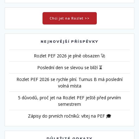
Chci jet na Rozlet >>
NEJNOVĚJŠÍ PŘÍSPĚVKY
Rozlet PEF 2026 je plně obsazen 🚀
Poslední den se slevou se blíží ⏳
Rozlet PEF 2026 se rychle plní. Turnus B má poslední
volná místa
5 důvodů, proč jet na Rozlet PEF ještě před prvním
semestrem
Zápisy do prvních ročníků: vítej na PEF 🎓
DŮLEŽITÉ ODKAZY