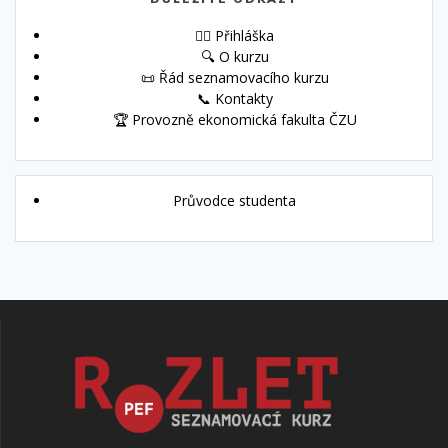
🙋‍♀️ Přihláška
🔍 O kurzu
📜 Řád seznamovacího kurzu
📞 Kontakty
🏆 Provozně ekonomická fakulta ČZU
Průvodce studenta