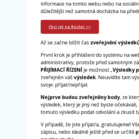
informace na tomto webu nebo na sociálních
důležitější než samotná docházka na předn
Chci jet na Rozlet >>
Až se začne blížit čas
zveřejnění výsledk
První krok je přihlášení do systému na w
administrativy, protože před samotným zá
PŘIJÍMACÍ ŘÍZENÍ
je možnost „
Výsledky p
zveřejněn váš
výsledek
. Neuvidíte tam výs
svoje: přijat/nepřijat.
Nejprve budou zveřejněny body
, ze kte
výsledek, který je jiný než byste očekával
tomuto výsledku podat odvolání a zkusit t
V případě, že jste přijat/a, gratulujeme! V
zápisu, nebo ideálně ještě před se určitě
p