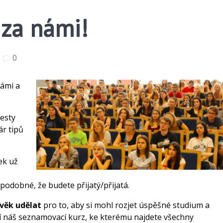
 za námi!
|
0
vámi a
testy
ár tipů
ek už
ěpodobné, že budete přijatý/přijatá.
věk udělat
pro to, aby si mohl rozjet úspěšné studium a
lní náš seznamovací kurz, ke kterému najdete všechny