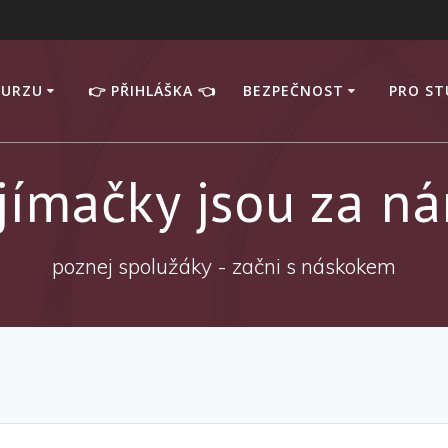
KURZU
👉 PŘIHLÁŠKA 👈
BEZPEČNOST
PRO S
ijímačky jsou za ná
poznej spolužáky - začni s náskokem