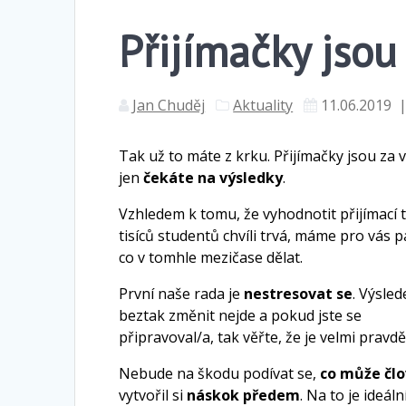
Přijímačky jsou
Jan Chuděj
Aktuality
11.06.2019
Tak už to máte z krku. Přijímačky jsou za 
jen
čekáte na výsledky
.
Vzhledem k tomu, že vyhodnotit přijímací 
tisíců studentů chvíli trvá, máme pro vás p
co v tomhle mezičase dělat.
První naše rada je
nestresovat se
. Výsled
beztak změnit nejde a pokud jste se
připravoval/a, tak věřte, že je velmi pravd
Nebude na škodu podívat se,
co může člo
vytvořil si
náskok předem
. Na to je ideá