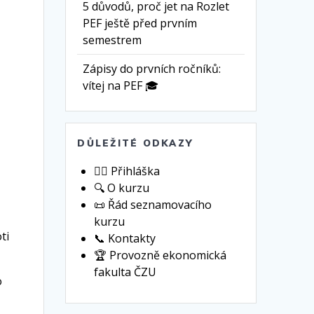
5 důvodů, proč jet na Rozlet
PEF ještě před prvním
semestrem
Zápisy do prvních ročníků:
vítej na PEF 🎓
DŮLEŽITÉ ODKAZY
🙋‍♀️ Přihláška
🔍 O kurzu
📜 Řád seznamovacího
kurzu
ti
📞 Kontakty
🏆 Provozně ekonomická
fakulta ČZU
o