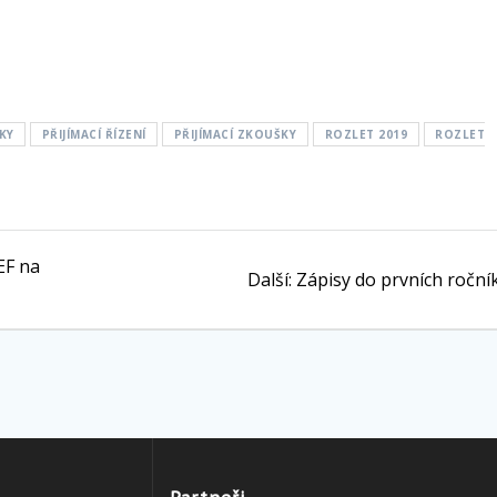
KY
PŘIJÍMACÍ ŘÍZENÍ
PŘIJÍMACÍ ZKOUŠKY
ROZLET 2019
ROZLET
EF na
Další
Další:
Zápisy do prvních roční
příspěvek: