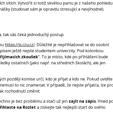
 sítích. Vytvořit si totiž skvělou partu je z našeho pohledu
ášky (studovat sám je opravdu stresující a nevýhodné).
ů
, tak vás čeká jednoduchý postup.
ebu
https://is.czu.cz/
. Důležité je nepřihlašovat se do osobní
pisem ještě nejste studentem univerzity. Pod kolonkou
řijímacích zkoušek
“. To je místo, kde po přihlášení bude
ledky ostatních (jako např. na středních školách), ale jen
rých později komise určí, kdo je přijat a kdo ne. Pokud uvidíte
i, nemusí to nic znamenat.
V případě, že nejste přijat/a, lze pro
ak rozhodnutí změnit.
šechno je bez problému a stačí už jen
zajít na zápis
. Hned p
řihlaste na Rozlet
a získejte tak nejlepší start do svého