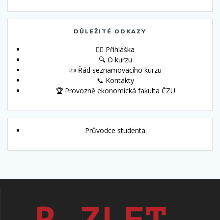
DŮLEŽITÉ ODKAZY
🙋‍♀️ Přihláška
🔍 O kurzu
📜 Řád seznamovacího kurzu
📞 Kontakty
🏆 Provozně ekonomická fakulta ČZU
Průvodce studenta