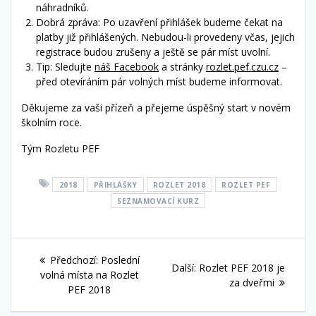
náhradníků.
Dobrá zpráva: Po uzavření přihlášek budeme čekat na
platby již přihlášených. Nebudou-li provedeny včas, jejich
registrace budou zrušeny a ještě se pár míst uvolní.
Tip: Sledujte
náš Facebook
a stránky
rozlet.pef.czu.cz
–
před otevíráním pár volných míst budeme informovat.
Děkujeme za vaši přízeň a přejeme úspěšný start v novém
školním roce.
Tým Rozletu PEF
2018
PŘIHLÁŠKY
ROZLET 2018
ROZLET PEF
SEZNAMOVACÍ KURZ
Navigace
Předchozí
Předchozí:
Poslední
Další
Další:
Rozlet PEF 2018 je
pro
příspěvek:
volná místa na Rozlet
příspěvek:
za dveřmi
PEF 2018
příspěvek