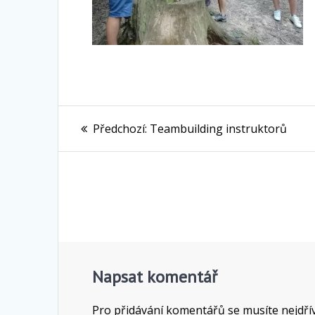
Navigace
Předchozí
Předchozí:
Teambuilding instruktorů
pro
příspěvek:
příspěvek
Napsat komentář
Pro přidávání komentářů se musíte nejdř