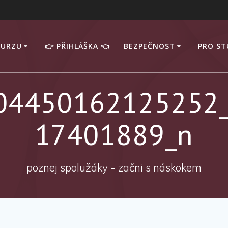
KURZU
👉 PŘIHLÁŠKA 👈
BEZPEČNOST
PRO S
04450162125252
17401889_n
poznej spolužáky - začni s náskokem