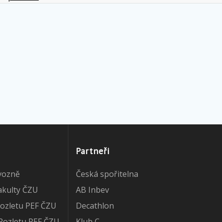
Partneři
vozně
Česká spořitelna
akulty ČZU
AB Inbev
ozletu PEF ČZU
Decathlon
Rozletu PEF ČZU
Klub C