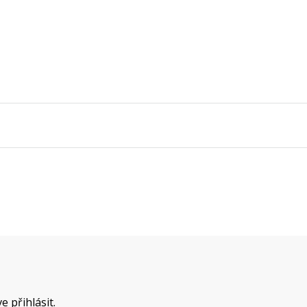
íve
přihlásit
.