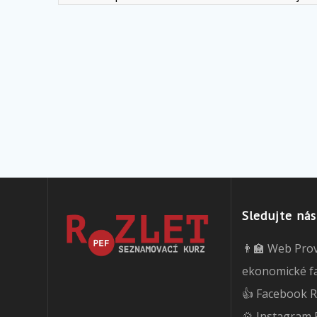
Sledujte nás
👨‍🏫 Web Pro
ekonomické f
👍 Facebook R
🌄 Instagram 