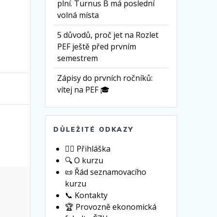
plní. Turnus B má poslední
volná místa
5 důvodů, proč jet na Rozlet
PEF ještě před prvním
semestrem
Zápisy do prvních ročníků:
vítej na PEF 🎓
DŮLEŽITÉ ODKAZY
🙋‍♀️ Přihláška
🔍 O kurzu
📜 Řád seznamovacího
kurzu
📞 Kontakty
🏆 Provozně ekonomická