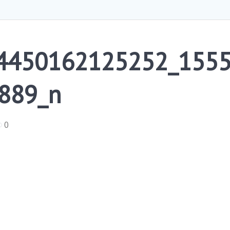
4450162125252_155
889_n
0