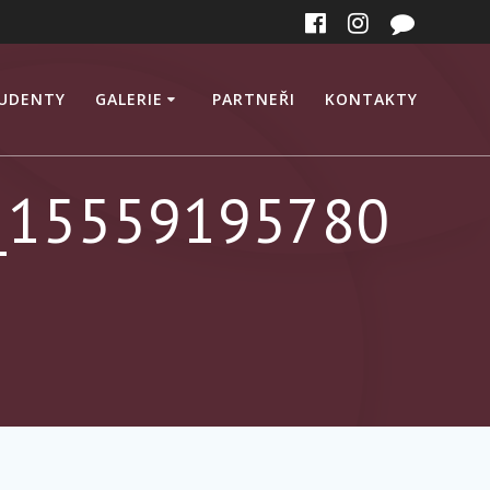
TUDENTY
GALERIE
PARTNEŘI
KONTAKTY
_15559195780