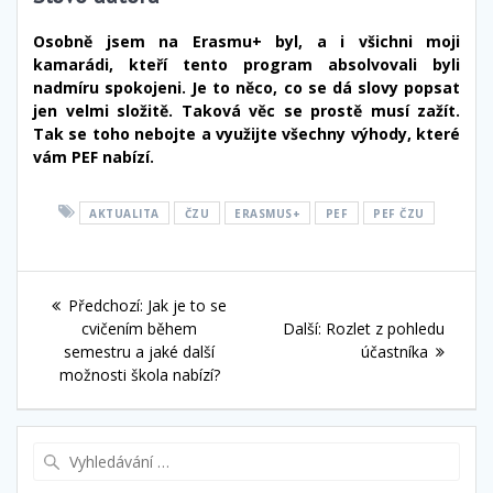
Osobně jsem na Erasmu+ byl, a i všichni moji
kamarádi, kteří tento program absolvovali byli
nadmíru spokojeni. Je to něco, co se dá slovy popsat
jen velmi složitě. Taková věc se prostě musí zažít.
Tak se toho nebojte a využijte všechny výhody, které
vám PEF nabízí.
AKTUALITA
ČZU
ERASMUS+
PEF
PEF ČZU
Navigace
Předchozí
Předchozí:
Jak je to se
pro
příspěvek:
Další
cvičením během
Další:
Rozlet z pohledu
příspěvek:
semestru a jaké další
účastníka
příspěvek
možnosti škola nabízí?
Vyhledat: