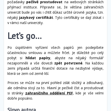
požadavky
pečlivě prostudovat
na webových stránkách
přijímací instituce. Připravte se, že většina zahraničních
univerzit bude po vás i chtít důkaz určité úrovně jazyka, tzn.
nějaký
jazykový certifikát
. Tyto certifikáty se dají získat i
v rámci naší univerzity.
Let’s go…
Po úspěšném vyřízení všech papírů jen podepíšete
účastnickou smlouvu a můžete frčet. Je důležité po celý
pobyt si
hlídat papíry
, abyste na nějaký formulář
nezapomněli a vše dovezli
zpět potvrzené
. Na každou
zemi připadá určitá finanční dotace na nezbytné výdaje,
která se zem od země liší.
Proces se může na první pohled zdát složitý a zdlouhavý,
ale odměna stojí za to. Hlavní je pečlivě číst a prostudovat
si stránky
zahraničního oddělení PEF
, kde je vše velmi
dobře popsáno.
Slovo autora