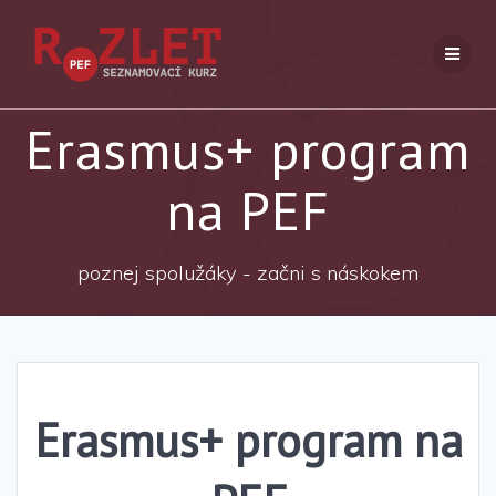
Přeskočit
na
obsah
Erasmus+ program
na PEF
poznej spolužáky - začni s náskokem
Erasmus+ program na