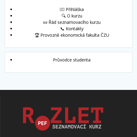
🙋‍♀️ Přihláška
🔍 O kurzu
📜 Řád seznamovacího kurzu
📞 Kontakty
🏆 Provozně ekonomická fakulta ČZU
Průvodce studenta