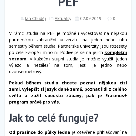
PEF
Jan Chuděj
Aktuality
02.09.2019
|
0
V rámci studia na PEF je možné i vycestovat na nějakou
partnerskou zahraniční univerzitu na jeden nebo oba
semestry během studia. Partnerské univerzity jsou rozesety
po celé Evropě i mino ni. Podívejte se na jejich
kompletní
seznam
. V každém stupni studia je možné využít jeden
výjezd a nezáleží na tom, jestli je jedno nebo
dvousetmetrový.
Pokud během studia chcete poznat nějakou cizí
zemi, vylepšit si jazyk dané země, poznat lidi z celého
světa a zažít spoustu zábavy, pak je Erasmus+
program právě pro vás.
Jak to celé funguje?
Od prosince do půlky ledna
je otevřené přihlašovaní na