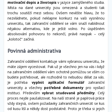
motivační dopis a životopis
v jazyce zamýšleného studia.
Místa na dané univerzity jsou omezená a studenti tak
trochu soutěží mezi sebou. Ovšem nevěšte hlavu, že to
nezvládnete, pokud neklapne konkurz na vaši vysněnou
univerzitu, tak zahraniční oddělení se vám snaží nabídnout
nějakou alternativu, kde je ještě volno. Po úspěšném
absolvování pohovoru to nekončí, právě naopak – celý
„kolotoč“ začíná.
Povinná administrativa
Zahraniční oddělení kontaktuje vámi vybranou univerzitu, že
máte zájem vycestovat. Pak už je všechno jen na vás i když
na zahraničním oddělení vám ochotně pomůžou se vším co
budete potřebovat, ale rozhodně to nebudou dělat za vás.
Je potřeba
vyplnit aplikační formulář
zahraniční
univerzity a všechny
potřebné dokumenty
pro vysílací
instituci. Především
vybrat studované předměty
. Celý
proces nejde paušalizovat. Na naší straně je papírová práce
vždy stejná, ovšem požadavky zahraničních univerzit se kus
od kusu liší a někdy dost podstatně. Proto je třeba si jejich